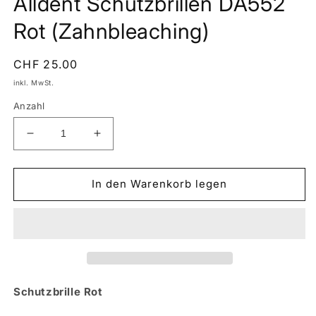
Alldent Schutzbrillen DA552
öffnen
Rot (Zahnbleaching)
Normaler
CHF 25.00
Preis
inkl. MwSt.
Anzahl
Verringere
Erhöhe
die
die
Menge
Menge
für
für
In den Warenkorb legen
Alldent
Alldent
Schutzbrillen
Schutzbrillen
DA552
DA552
Rot
Rot
(Zahnbleaching)
(Zahnbleaching)
Schutzbrille Rot