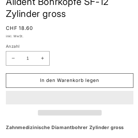
Alldent Bohrköpfe SF-12
öffnen
Zylinder gross
Normaler
CHF 18.60
Preis
inkl. MwSt.
Anzahl
Verringere
Erhöhe
die
die
Menge
Menge
für
für
In den Warenkorb legen
Alldent
Alldent
Bohrköpfe
Bohrköpfe
SF-
SF-
12
12
Zylinder
Zylinder
gross
gross
Zahnmedizinische Diamantbohrer Zylinder gross